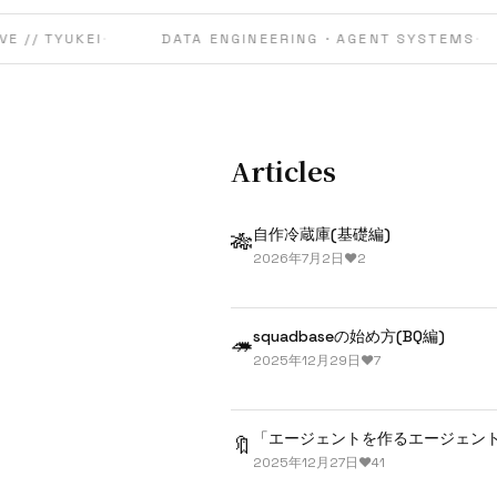
 // TYUKEI
·
DATA ENGINEERING · AGENT SYSTEMS
·
Articles
自作冷蔵庫(基礎編)
🎋
2026年7月2日
♥
2
squadbaseの始め方(BQ編)
🦔
2025年12月29日
♥
7
「エージェントを作るエージェン
🔖
2025年12月27日
♥
41