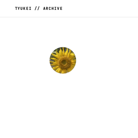
TYUKEI // ARCHIVE
Keita Naka
@TYUKEI · CHUKEI