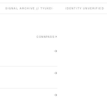
SIGNAL ARCHIVE // TYUKEI
·
IDENTITY UNVERIFIED
·
Talks
CONNPASS
[YGBK#5]夜
→
2026年6月26日
[YGBK#4]世界
→
2026年5月23日
[みん強]脳波で
→
基盤
2026年5月23日