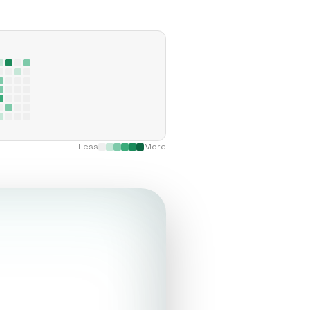
Less
More