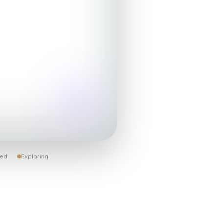
ded
Exploring