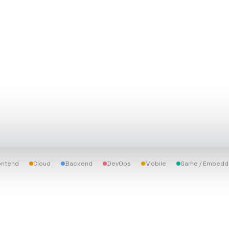
ontend
Cloud
Backend
DevOps
Mobile
Game / Embed